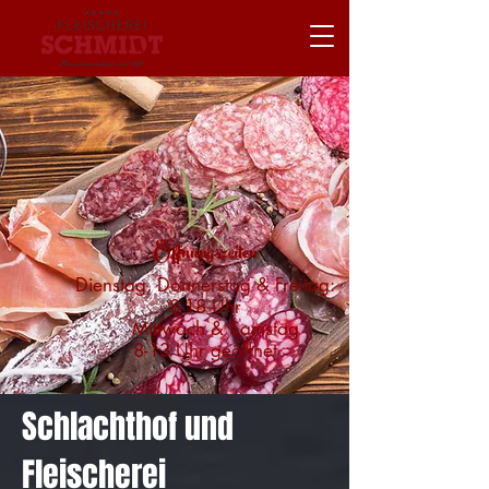
Öffnungszeiten
Dienstag, Donnerstag & Freitag:
8-18 Uhr
Mittwoch & Samstag
8-13 Uhr
geöffnet
Schlachthof und
Fleischerei