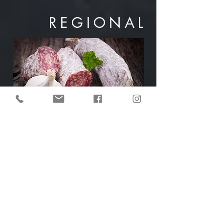
REGIONAL
HOCHWERTIGE
FEINKOSTPRODUKTE
Wir beziehen von
heimischen
Landwirten und
wissen genau wo unser