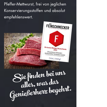
Pfeffer-Mettwurst, frei von jeglichen
Konservierungsstoffen und absolut
empfehlenswert.
Sie finden bei uns
alles,
was das
Genießerherz begehrt.