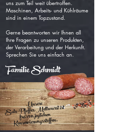
uns zum Teil weit übertroffen.
Maschinen, Arbeits- und Kühlräume
sind in einem Topzustand.
Gerne beantworten wir Ihnen all
Ihre Fragen zu unseren Produkten,
der Verarbeitung und der Herkunft.
Sprechen Sie uns einfach an.
Familie Schmidt
Unsere
Salz-Pfeffer-
Mettwurst ist
frei von jeglichen
Konservierungsstoffen.