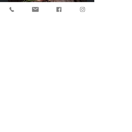
HOCHWERTIGE
FEINKOSTPRODUKTE
Wir beziehen von
heimischen
Landwirten und
wissen genau wo unser
Fleisch herkommt.
Täglich frisch
Unsere Wurstwaren